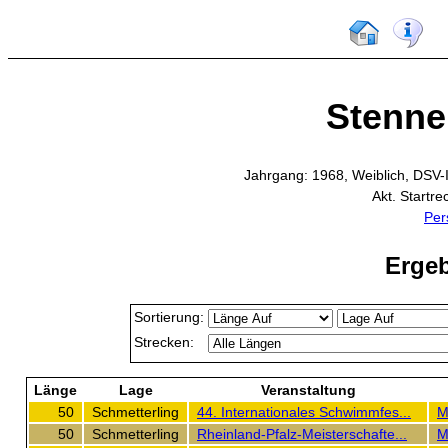
Stenner
Jahrgang: 1968, Weiblich, DSV-
Akt. Startr
Per
Ergeb
Sortierung:
Strecken:
Länge
Lage
Veranstaltung
50
Schmetterling
44. Internationales Schwimmfes...
M
50
Schmetterling
Rheinland-Pfalz-Meisterschafte...
M