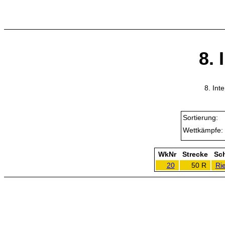
8. 
8. Int
Sortierung:
Wettkämpfe:
WkNr
Strecke
Sc
20
50 R
Rie