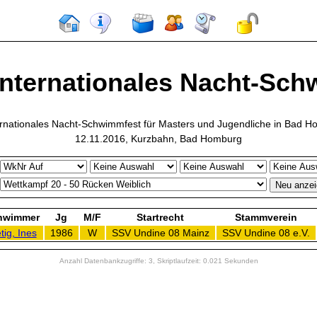
Internationales Nacht-Schw
ernationales Nacht-Schwimmfest für Masters und Jugendliche in Bad 
12.11.2016, Kurzbahn, Bad Homburg
hwimmer
Jg
M/F
Startrecht
Stammverein
tig, Ines
1986
W
SSV Undine 08 Mainz
SSV Undine 08 e.V.
Anzahl Datenbankzugriffe: 3, Skriptlaufzeit: 0.021 Sekunden