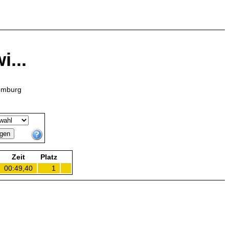
i...
Homburg
Zeit
Platz
00:49,40
1