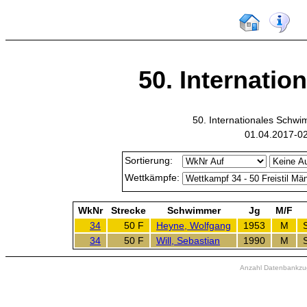
50. Internatio
50. Internationales Schw
01.04.2017-02
Sortierung:
Wettkämpfe:
WkNr
Strecke
Schwimmer
Jg
M/F
34
50 F
Heyne, Wolfgang
1953
M
34
50 F
Will, Sebastian
1990
M
Anzahl Datenbankzugr