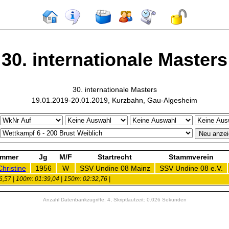
30. internationale Masters
30. internationale Masters
19.01.2019-20.01.2019, Kurzbahn, Gau-Algesheim
immer
Jg
M/F
Startrecht
Stammverein
hristine
1956
W
SSV Undine 08 Mainz
SSV Undine 08 e.V.
,57 | 100m: 01:39,04 | 150m: 02:32,76 |
Anzahl Datenbankzugriffe: 4, Skriptlaufzeit: 0.026 Sekunden