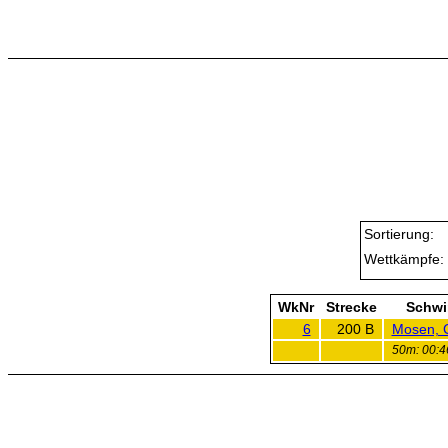
Sortierung:
Wettkämpfe:
WkNr
Strecke
Schw
6
200 B
Mosen, C
50m: 00:46