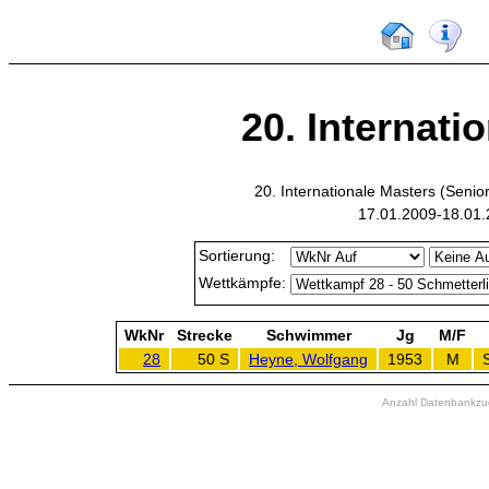
20. Internati
20. Internationale Masters (Seni
17.01.2009-18.01.
Sortierung:
Wettkämpfe:
WkNr
Strecke
Schwimmer
Jg
M/F
28
50 S
Heyne, Wolfgang
1953
M
Anzahl Datenbankzugr