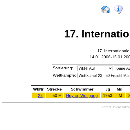
17. Internati
17. International
14.01.2006-15.01.20
Sortierung:
Wettkämpfe:
WkNr
Strecke
Schwimmer
Jg
M/F
23
50 F
Heyne, Wolfgang
1953
M
Anzahl Datenbankzugr