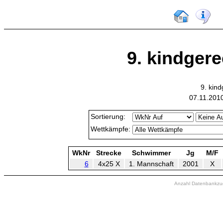
9. kindger
9. kin
07.11.201
Sortierung:
Wettkämpfe:
WkNr
Strecke
Schwimmer
Jg
M/F
6
4x25 X
1. Mannschaft
2001
X
Anzahl Datenbankzugr