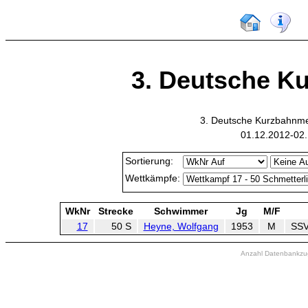
3. Deutsche Ku
3. Deutsche Kurzbahnmeis
01.12.2012-02.
Sortierung:
Wettkämpfe:
WkNr
Strecke
Schwimmer
Jg
M/F
17
50 S
Heyne, Wolfgang
1953
M
SSV
Anzahl Datenbankzugr