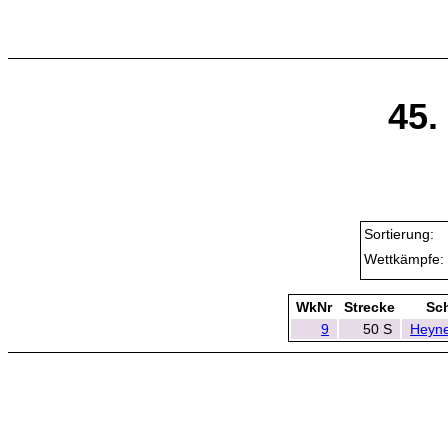
45.
Sortierung:
Wettkämpfe:
WkNr
Strecke
Sc
9
50 S
Heyne