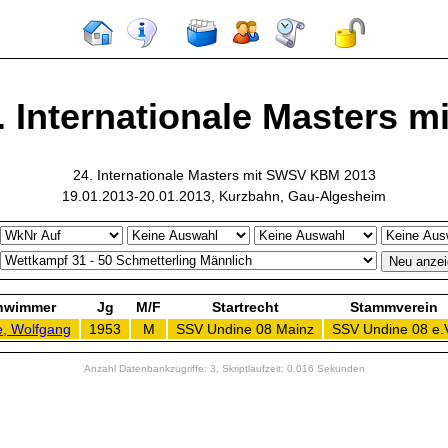
. Internationale Masters mit
24. Internationale Masters mit SWSV KBM 2013
19.01.2013-20.01.2013, Kurzbahn, Gau-Algesheim
hwimmer
Jg
M/F
Startrecht
Stammverein
, Wolfgang
1953
M
SSV Undine 08 Mainz
SSV Undine 08 e.
Anzahl Datenbankzugriffe: 3, Skriptlaufzeit: 0.016 Sekunden