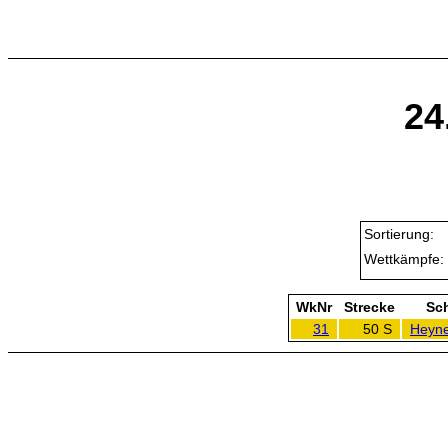
24
Sortierung:
Wettkämpfe:
WkNr
Strecke
Sc
31
50 S
Heyne