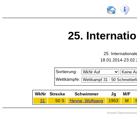
25. Internati
25. Internation
18.01.2014-23.02.
Sortierung:
Wettkämpfe:
WkNr
Strecke
Schwimmer
Jg
M/F
31
50 S
Heyne, Wolfgang
1953
M
Anzahl Datenbankzugr