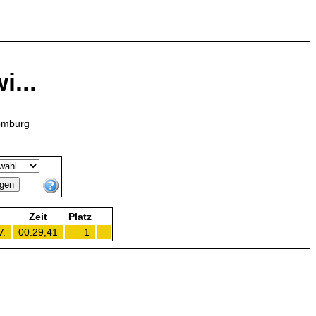
i...
Homburg
Zeit
Platz
V.
00:29,41
1