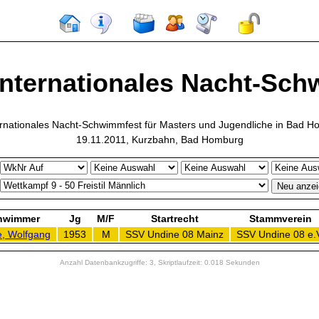
Internationales Nacht-Schw
ernationales Nacht-Schwimmfest für Masters und Jugendliche in Bad 
19.11.2011, Kurzbahn, Bad Homburg
hwimmer
Jg
M/F
Startrecht
Stammverein
, Wolfgang
1953
M
SSV Undine 08 Mainz
SSV Undine 08 e.
Anzahl Datenbankzugriffe: 3, Skriptlaufzeit: 0.018 Sekunden