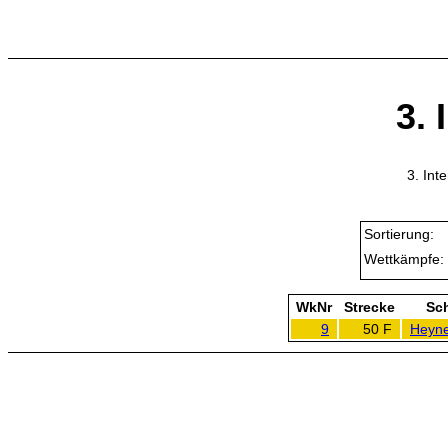
3. 
3. Int
Sortierung:
Wettkämpfe:
WkNr
Strecke
Sc
9
50 F
Heyne