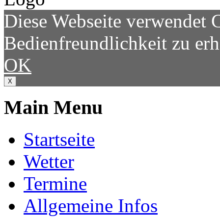
Diese Webseite verwendet 
Bedienfreundlichkeit zu er
OK
X
Main Menu
Startseite
Wetter
Termine
Allgemeine Infos