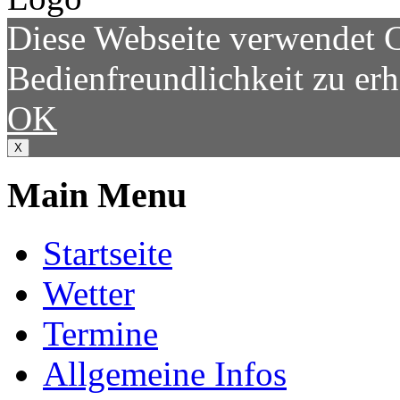
Diese Webseite verwendet 
Bedienfreundlichkeit zu er
OK
X
Main Menu
Startseite
Wetter
Termine
Allgemeine Infos