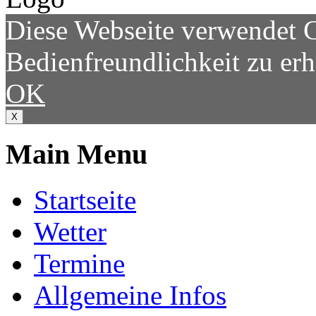
Diese Webseite verwendet 
Bedienfreundlichkeit zu er
OK
X
Main Menu
Startseite
Wetter
Termine
Allgemeine Infos