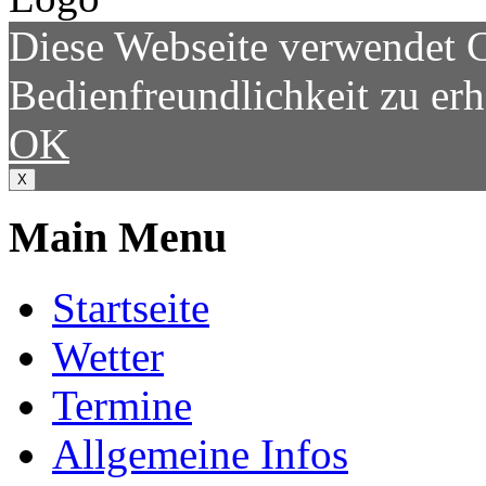
Diese Webseite verwendet 
Bedienfreundlichkeit zu er
OK
X
Main Menu
Startseite
Wetter
Termine
Allgemeine Infos